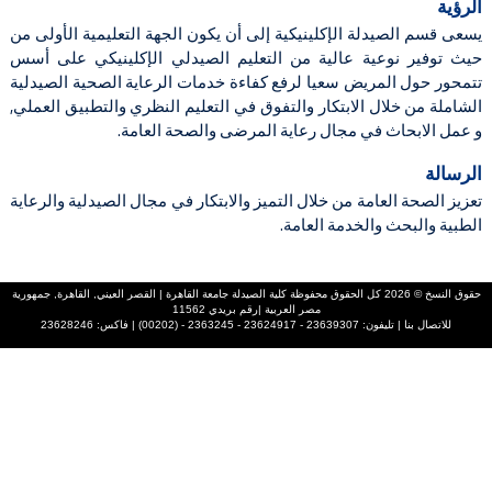
الرؤية
يسعى قسم الصيدلة الإكلينيكية إلى أن يكون الجهة التعليمية الأولى من
حيث توفير نوعية عالية من التعليم الصيدلي الإكلينيكي على أسس
تتمحور حول المريض سعيا لرفع كفاءة خدمات الرعاية الصحية الصيدلية
الشاملة من خلال الابتكار والتفوق في التعليم النظري والتطبيق العملي,
و عمل الابحاث في مجال رعاية المرضى والصحة العامة.
الرسالة
تعزيز الصحة العامة من خلال التميز والابتكار في مجال الصيدلية والرعاية
الطبية والبحث والخدمة العامة.
حقوق النسخ ©
2026 كل الحقوق محفوظة كلية الصيدلة جامعة القاهرة | القصر العيني, القاهرة, جمهورية
مصر العربية |رقم بريدي 11562
للاتصال بنا | تليفون: 23639307 - 23624917 - 2363245 - (00202) | فاكس: 23628246