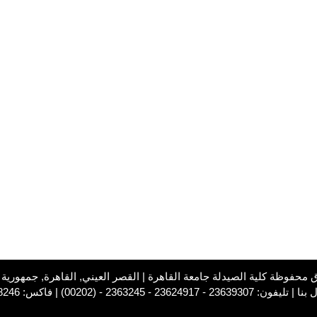
2363930 - 23624917 - 2363245 - (00202) | فاكس: 23628246