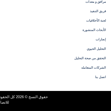
مرافق و معدات
فريق التنفيذ
لجنة الأخلاقيات
الأبحاث المنشورة
إنجازات
التحليل الحيوي
التحقق من صحة التحليل
الشركات المتعامله
اتصل بنا
حقوق النسخ ©
2026 كل الحقوق محفوظة كلية الصيدلة جامعة القاهرة | القصر العيني, القاهرة, جمهورية مصر العربية |رقم بريدي 11562
للاتصال بنا | تليفون: 7