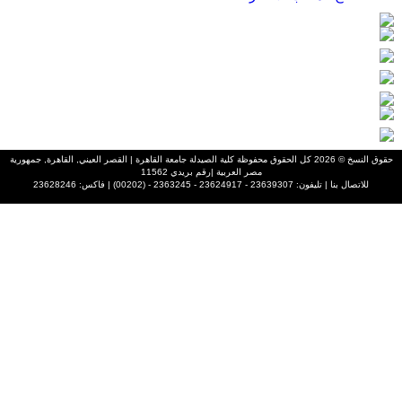
حقوق النسخ ©
2026 كل الحقوق محفوظة كلية الصيدلة جامعة القاهرة | القصر العيني, القاهرة, جمهورية
مصر العربية |رقم بريدي 11562
للاتصال بنا | تليفون: 23639307 - 23624917 - 2363245 - (00202) | فاكس: 23628246